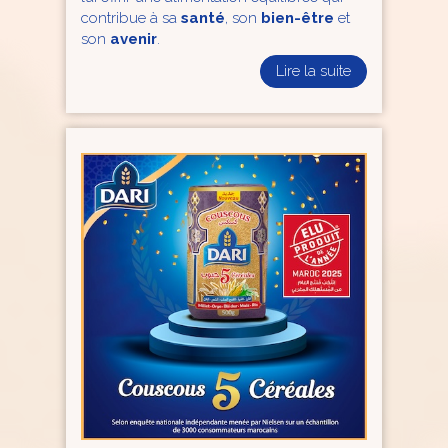
contribue à sa
santé
, son
bien-être
et
son
avenir
.
Lire la suite