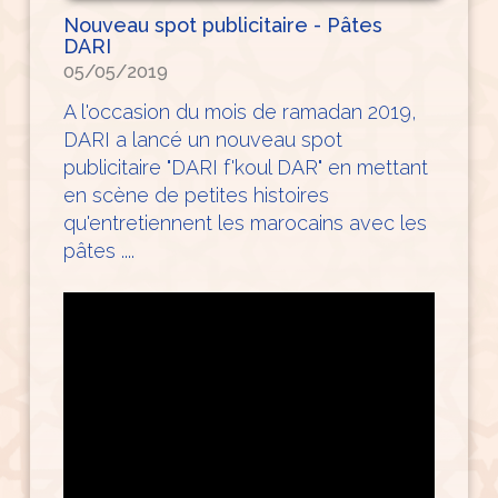
Nouveau spot publicitaire - Pâtes
DARI
05/05/2019
A l'occasion du mois de ramadan 2019,
DARI a lancé un nouveau spot
publicitaire "DARI f'koul DAR" en mettant
en scène de petites histoires
qu'entretiennent les marocains avec les
pâtes ....