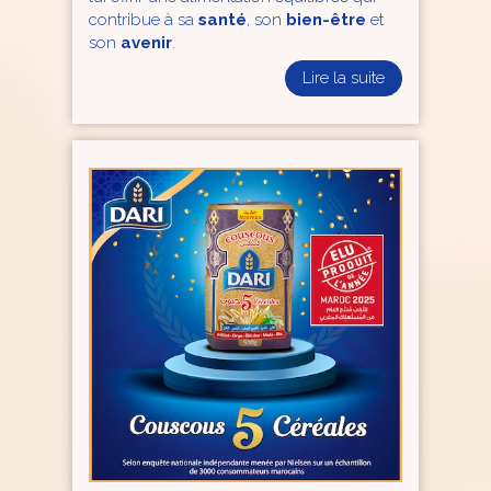
contribue à sa
santé
, son
bien-être
et
son
avenir
.
Lire la suite