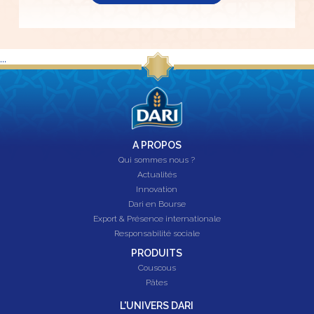
...
A PROPOS
Qui sommes nous ?
Actualités
Innovation
Dari en Bourse
Export & Présence internationale
Responsabilité sociale
PRODUITS
Couscous
Pâtes
L'UNIVERS DARI