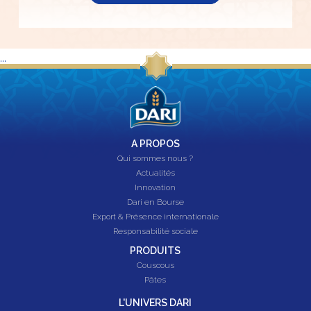
...
A PROPOS
Qui sommes nous ?
Actualités
Innovation
Dari en Bourse
Export & Présence internationale
Responsabilité sociale
PRODUITS
Couscous
Pâtes
L'UNIVERS DARI