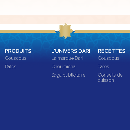
PRODUITS
L'UNIVERS DARI
RECETTES
Couscous
La marque Dari
Couscous
Pâtes
Choumicha
Pâtes
Saga publicitaire
Conseils de
cuisson