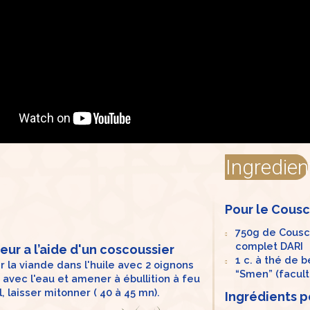
Ingredien
Pour le Cousc
750g de Cousc
complet DARI
eur a l’aide d'un coscoussier
1 c. à thé de 
 la viande dans l'huile avec 2 oignons
“Smen” (facult
avec l'eau et amener à ébullition à feu
l, laisser mitonner ( 40 à 45 mn).
Ingrédients po