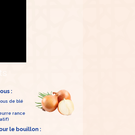
ts
ous :
ous de blé
beurre rance
atif)
ur le bouillon :