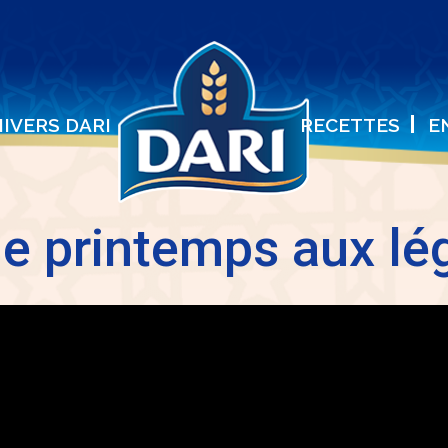
NIVERS DARI
RECETTES
E
e printemps aux lé