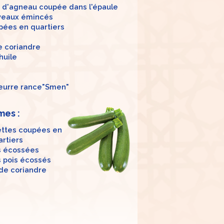
e d'agneau coupée dans l'épaule
veaux émincés
pées en quartiers
e coriandre
huile
s
beurre rance"Smen"
mes :
ettes coupées en
rtiers
s écossées
s pois écossés
 de coriandre