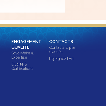
ENGAGEMENT
CONTACTS
QUALITÉ
Contacts & plan
d'accès
Savoir-faire &
Expertise
Rejoignez Dari
Qualité &
Certifications