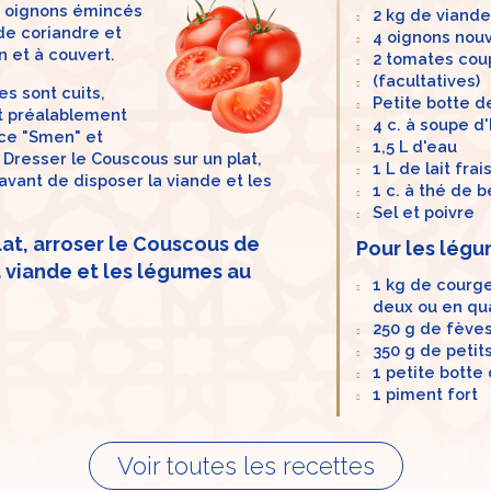
x oignons émincés
2 kg de viand
de coriandre et
4 oignons nou
n et à couvert.
2 tomates cou
(facultatives)
s sont cuits,
Petite botte d
ait préalablement
4 c. à soupe d'
nce "Smen" et
1,5 L d'eau
 Dresser le Couscous sur un plat,
1 L de lait frai
avant de disposer la viande et les
1 c. à thé de 
Sel et poivre
lat, arroser le Couscous de
Pour les légu
a viande et les légumes au
1 kg de courg
deux ou en qua
250 g de fève
350 g de petit
1 petite botte
1 piment fort
Voir toutes les recettes