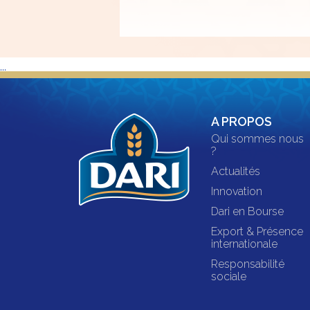
...
A PROPOS
Qui sommes nous
?
Actualités
Innovation
Dari en Bourse
Export & Présence
internationale
Responsabilité
sociale